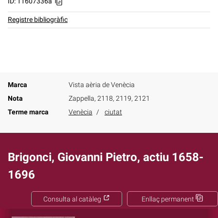
ID: 11607336a
Registre bibliogràfic
Marca
Vista aèria de Venècia
Nota
Zappella, 2118, 2119, 2121
Terme marca
Venècia
ciutat
Brigonci, Giovanni Pietro, actiu 1658-
1696
Consulta al catàleg
Enllaç permanent