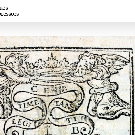
ues
ressors