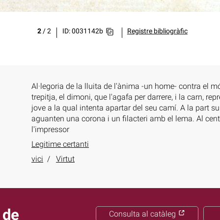
2
/
2
ID: 0031142b
Registre bibliogràfic
Al·legoria de la lluita de l'ànima -un home- contra el món 
trepitja, el dimoni, que l'agafa per darrere, i la carn, 
jove a la qual intenta apartar del seu camí. A la part s
aguanten una corona i un filacteri amb el lema. Al centr
l'impressor
Legitime certanti
vici
Virtut
 de
Consulta al catàleg