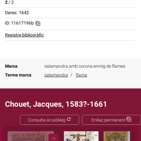
2
/
2
Dates
1642
ID: 11617196b
Registre bibliogràfic
Marca
salamandra amb corona enmig de flames
Terme marca
salamandra
flama
Chouet, Jacques, 1583?-1661
Consulta al catàleg
Enllaç permanent
+1