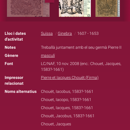
Lloc i dates
Suïssa
Ginebra
1607 - 1653
d'activitat
Notes
Treballà juntament amb el seu germà Pierre II
Gènere
masculí
Font
LC/NAF, 10 nov. 2008 (enc.: Chouet, Jacques,
1583?-1661)
Impressor
Pierre et Iacques Chouët (Firma)
relacionat
Noms alternatius
Chouët, Iacobus, 1583?-1661
Chouet, Iacopo, 1583?-1661
Chouet, Iacques, 1583?-1661
Chouët, Jacobus, 1583?-1661
Chouet, Jacques