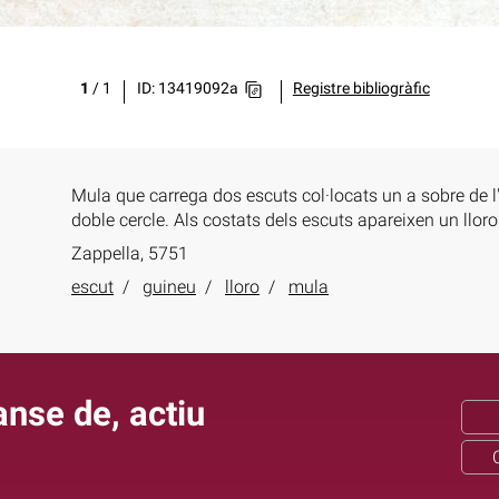
1
/
1
ID: 13419092a
Registre bibliogràfic
Mula que carrega dos escuts col·locats un a sobre de l'
doble cercle. Als costats dels escuts apareixen un llor
Zappella, 5751
escut
guineu
lloro
mula
nse de, actiu