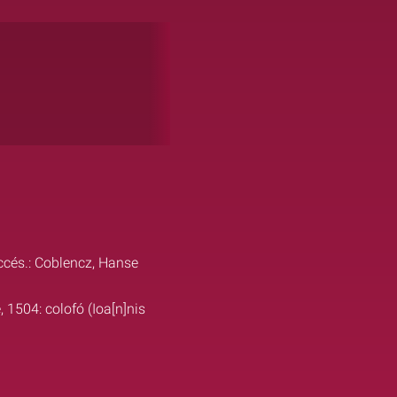
ccés.: Coblencz, Hanse
 1504: colofó (Ioa[n]nis