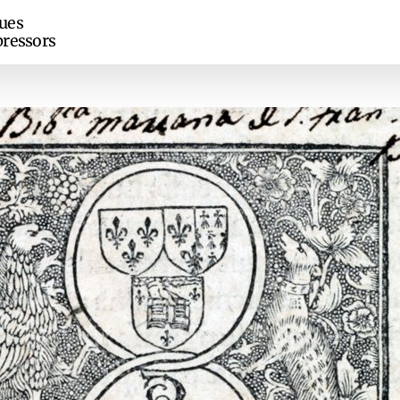
ues
ressors