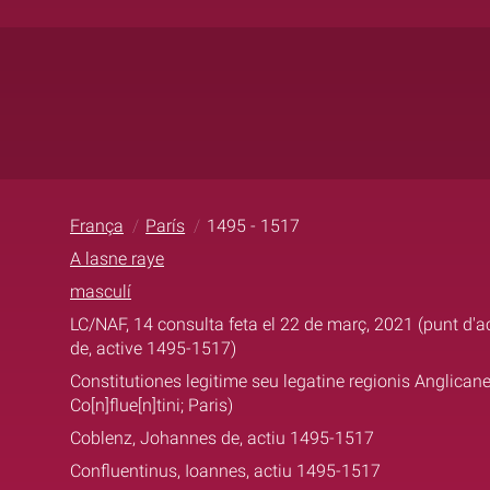
França
París
1495 - 1517
A lasne raye
masculí
LC/NAF, 14 consulta feta el 22 de març, 2021 (punt d'a
de, active 1495-1517)
Constitutiones legitime seu legatine regionis Anglicane,
Co[n]flue[n]tini; Paris)
Coblenz, Johannes de, actiu 1495-1517
Confluentinus, Ioannes, actiu 1495-1517