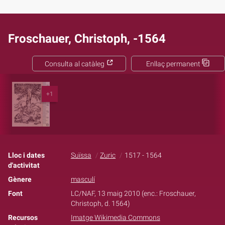
Froschauer, Christoph, -1564
Consulta al catàleg
Enllaç permanent
+1
Lloc i dates
Suïssa
Zuric
1517 - 1564
d'activitat
Gènere
masculí
Font
LC/NAF, 13 maig 2010 (enc.: Froschauer,
Christoph, d. 1564)
Recursos
Imatge Wikimedia Commons