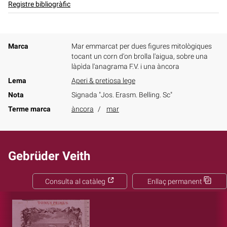
Registre bibliogràfic
Marca
Mar emmarcat per dues figures mitològiques
tocant un corn d'on brolla l'aigua, sobre una
làpìda l'anagrama F.V. i una àncora
Lema
Aperi & pretiosa lege
Nota
Signada "Jos. Erasm. Belling. Sc"
Terme marca
àncora
mar
Gebrüder Veith
Consulta al catàleg
Enllaç permanent