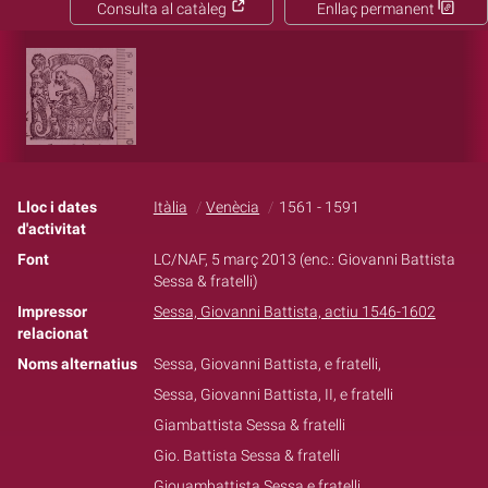
Consulta al catàleg
Enllaç permanent
Lloc i dates
Itàlia
Venècia
1561 - 1591
d'activitat
Font
LC/NAF, 5 març 2013 (enc.: Giovanni Battista
Sessa & fratelli)
Impressor
Sessa, Giovanni Battista, actiu 1546-1602
relacionat
Noms alternatius
Sessa, Giovanni Battista, e fratelli,
Sessa, Giovanni Battista, II, e fratelli
Giambattista Sessa & fratelli
Gio. Battista Sessa & fratelli
Giouambattista Sessa e fratelli