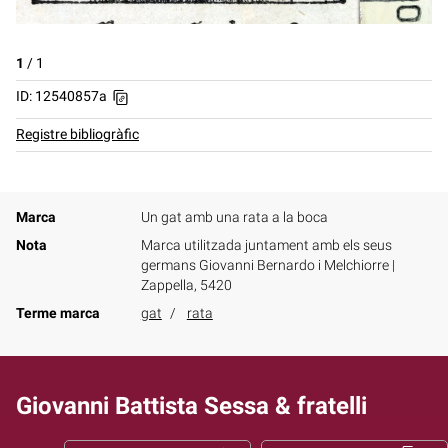
1
/
1
ID: 12540857a
Registre bibliogràfic
Marca
Un gat amb una rata a la boca
Nota
Marca utilitzada juntament amb els seus
germans Giovanni Bernardo i Melchiorre |
Zappella, 5420
Terme marca
gat
rata
Giovanni Battista Sessa & fratelli