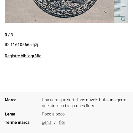
3
/
3
ID: 11610566a
Registre bibliogràfic
Marca
Una cara que surt d'uns núvols bufa una gerra
que s'inclina i rega unes flors
Lema
Poco a poco
Terme marca
gerra
flor