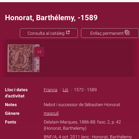
Honorat, Barthélemy, -1589
Consulta al catàleg
Enllaç permanent
+2
Lloc i dates
França
Lió
1572 - 1589
d'activitat
Notes
Nebot i successor de Sébastien Honorat
Gènere
masculí
Fonts
Delalain-Marques, 1886-88: fasc. 2, p. 42
(Honorat, Barthelemy)
BNF/A, 4 oct. 2011 (enc.: Honorat, Barthélemy