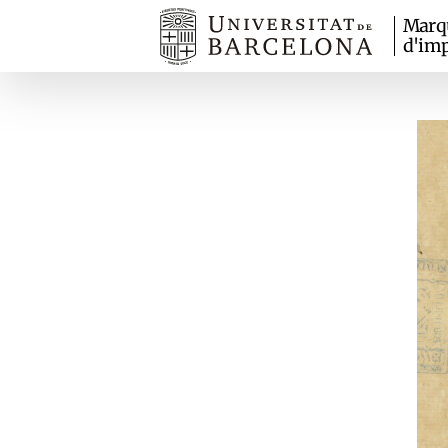
Marq
d'imp