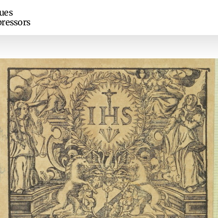
ues
ressors