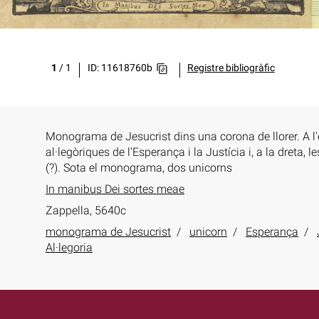
1
/
1
ID: 11618760b
Registre bibliogràfic
Monograma de Jesucrist dins una corona de llorer. A l'e
al·legòriques de l'Esperança i la Justícia i, a la dreta, 
(?). Sota el monograma, dos unicorns
In manibus Dei sortes meae
Zappella, 5640c
monograma de Jesucrist
unicorn
Esperança
Al·legoria