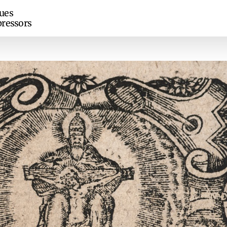
ues
ressors