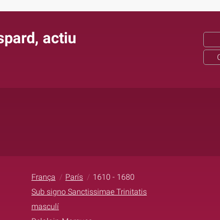
pard, actiu
França
París
1610 - 1680
Sub signo Sanctissimae Trinitatis
masculí