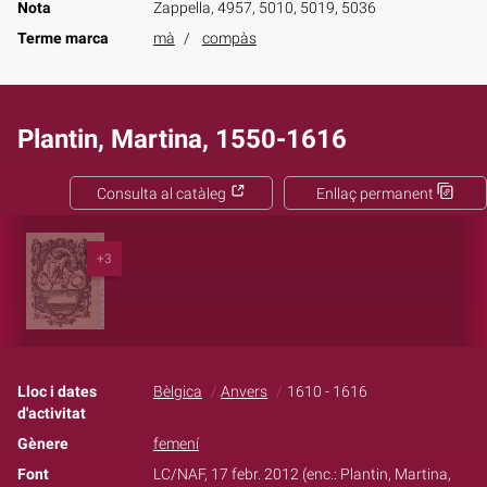
Nota
Zappella, 4957, 5010, 5019, 5036
Terme marca
mà
compàs
Plantin, Martina, 1550-1616
Consulta al catàleg
Enllaç permanent
+3
Lloc i dates
Bèlgica
Anvers
1610 - 1616
d'activitat
Gènere
femení
Font
LC/NAF, 17 febr. 2012 (enc.: Plantin, Martina,