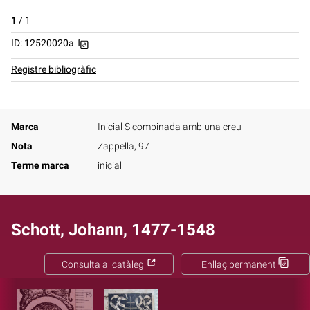
1
/
1
ID: 12520020a
Registre bibliogràfic
Marca
Inicial S combinada amb una creu
Nota
Zappella, 97
Terme marca
inicial
Schott, Johann, 1477-1548
Consulta al catàleg
Enllaç permanent