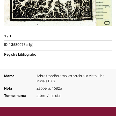
1
/
1
ID: 13580073a
Registre bibliogràfic
Marca
Arbre frondòs amb les arrels a la vista, i les
inicials P i S
Nota
Zappella, 1682a
Terme marca
arbre
inicial