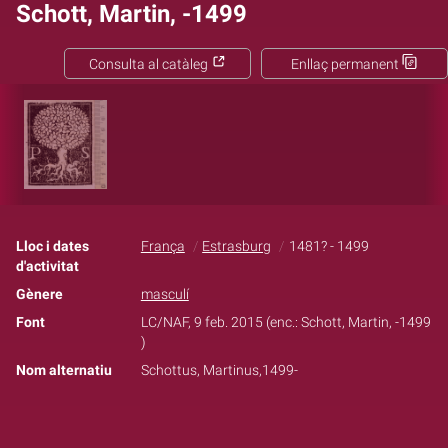
Schott, Martin, -1499
Consulta al catàleg
Enllaç permanent
Lloc i dates
França
Estrasburg
1481? - 1499
d'activitat
Gènere
masculí
Font
LC/NAF, 9 feb. 2015 (enc.: Schott, Martin,‏ ‎-1499‏
)
Nom alternatiu
Schottus, Martinus,‏ -1499‏