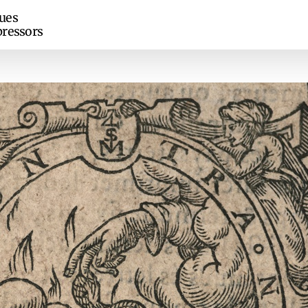
ues
ressors