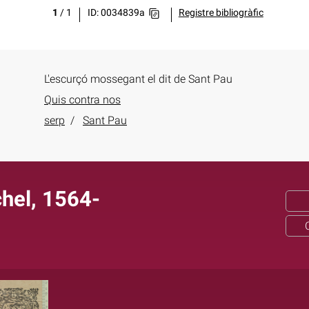
1
/
1
ID: 0034839a
Registre bibliogràfic
L'escurçó mossegant el dit de Sant Pau
Quis contra nos
serp
Sant Pau
hel, 1564-