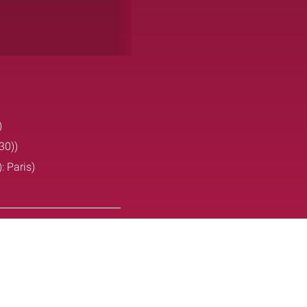
)
30))
: Paris)