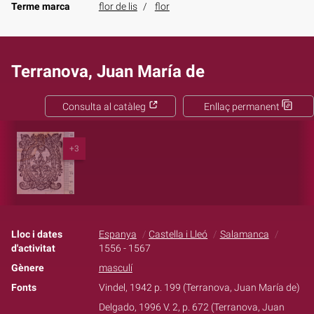
Terme marca
flor de lis
flor
Terranova, Juan María de
Consulta al catàleg
Enllaç permanent
+3
Lloc i dates
Espanya
Castella i Lleó
Salamanca
d'activitat
1556 - 1567
Gènere
masculí
Fonts
Vindel, 1942 p. 199 (Terranova, Juan María de)
Delgado, 1996 V. 2, p. 672 (Terranova, Juan