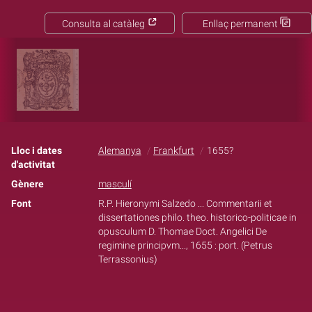
Consulta al catàleg
Enllaç permanent
Lloc i dates
Alemanya
Frankfurt
1655?
d'activitat
Gènere
masculí
Font
R.P. Hieronymi Salzedo ... Commentarii et
dissertationes philo. theo. historico-politicae in
opusculum D. Thomae Doct. Angelici De
regimine principvm..., 1655 : port. (Petrus
Terrassonius)