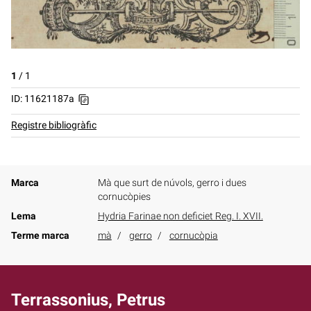
1
/
1
ID: 11621187a
Registre bibliogràfic
Marca
Mà que surt de núvols, gerro i dues
cornucòpies
Lema
Hydria Farinae non deficiet Reg. I. XVII.
Terme marca
mà
gerro
cornucòpia
Terrassonius, Petrus