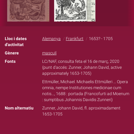
Lloc i dates
Alemanya
Frankfurt
1653? - 1705
d'activitat
Gènere
masculí
Fonts
LC/NAF, consulta feta el 16 de març, 2020
(punt d'accés: Zunner, Johann David, active
approximately 1653-1705)
Ettmüller, Michael. Michaelis Ettmülleri ... Opera
omnia, nempe Institutiones medicinae cum
notis..., 1688 : portada (Francofurti ad Moenum
: sumptibus Johannis Davidis Zunneri)
Nom alternatiu
Zunner, Johann David, fl. aproximadament
1653-1705