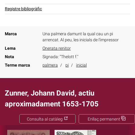
Registre bibliogràfic
Marca
Una palmera damunt la qual cau un pi
arrencat. Al peu, les inicials de l'impressor
Lema
Onerata renitor
Nota
Signada: "Thelott f."
Terme marca
palmera
pi
inicial
Zunner, Johann David, actiu
aproximadament 1653-1705
Consulta al catàleg
Enllaç permanent