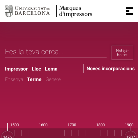
Marques
d'impressors
Neteja-
ho tot
Noves incorporacions
Impressor
Lloc
Lema
Ensenya
Terme
Gènere