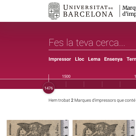
Marq
d'imp
Impressor
Lloc
Lema
Ensenya
Ter
Hem trobat
2
Marques d'impressors que conté