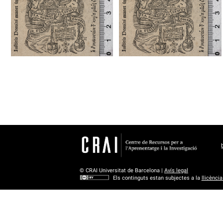
1536 - 1570
Lió (França)
1537 - 1546
Lió (França)
© CRAI Universitat de Barcelona |
Avís legal
Els continguts estan subjectes a la
llicènci