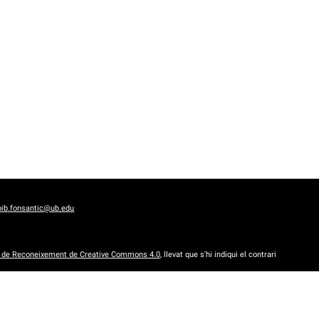
bib.fonsantic@ub.edu
a de Reconeixement de Creative Commons 4.0
, llevat que s'hi indiqui el contrari