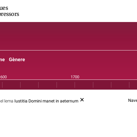
ues
ressors
me
Gènere
Nave
 el lema
Iustitia Domini manet in aeternum