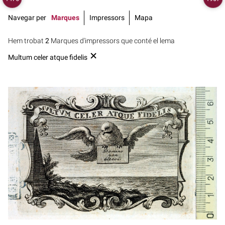
Navegar per
Marques
Impressors
Mapa
Hem trobat
2
Marques d'impressors que conté el lema
Multum celer atque fidelis
1767 - 1828
Florència (Itàlia)