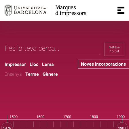
Marques
d'impressors
Neteja-
ho tot
Noves incorporacions
Impressor
Lloc
Lema
Ensenya
Terme
Gènere