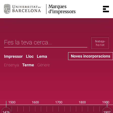
Marques
d'impressors
Neteja-
ho tot
Noves incorporacions
Impressor
Lloc
Lema
Ensenya
Terme
Gènere