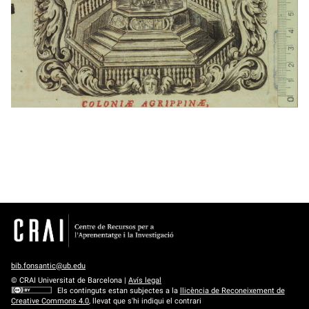
bib.fonsantic@ub.edu
© CRAI Universitat de Barcelona |
Avís legal
Els continguts estan subjectes a la
llicència de Reconeixement de
Creative Commons 4.0
, llevat que s'hi indiqui el contrari