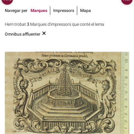
Navegar per
Marques
Impressors
Mapa
Hem trobat
3
Marques d'impressors que conté el lema
Omnibus affluenter
1711 - 1745
Colònia (Alemanya)