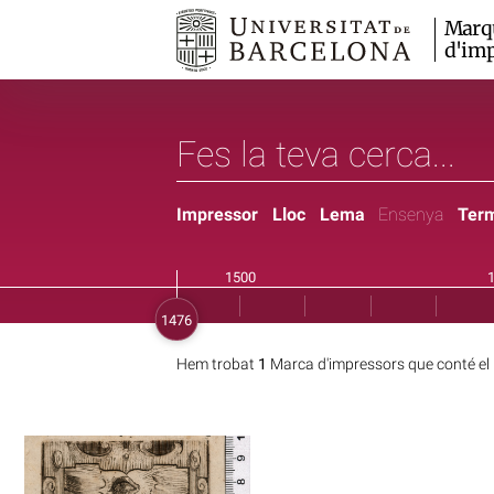
Marq
d'imp
Impressor
Lloc
Lema
Ensenya
Ter
Hem trobat
1
Marca d'impressors que conté el