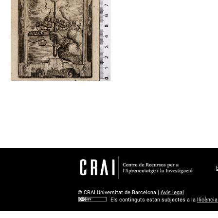
1635 - 1699
Palerm (Itàlia)
© CRAI Universitat de Barcelona |
Avís legal
Els continguts estan subjectes a la
llicènci