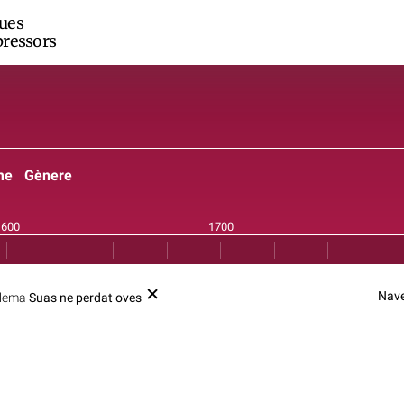
ues
ressors
me
Gènere
Nave
 lema
Suas ne perdat oves