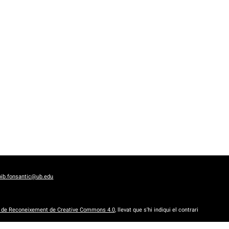
bib.fonsantic@ub.edu
a de Reconeixement de Creative Commons 4.0
, llevat que s'hi indiqui el contrari