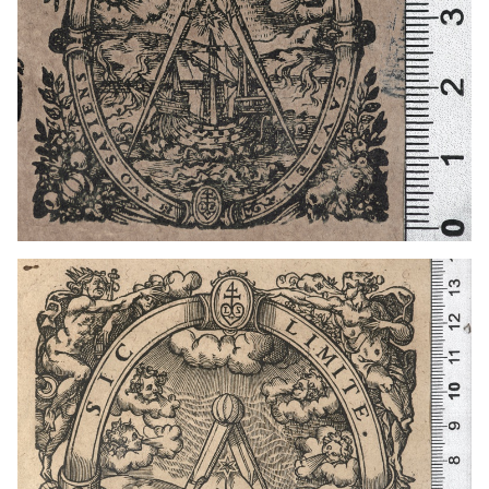
1594 - 1628
París (França)