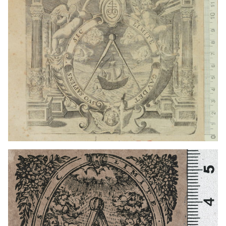
1594 - 1628
París (França)