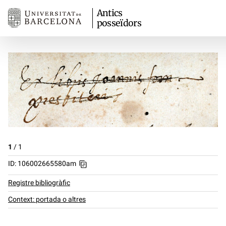
Antics
posseïdors
1
/
1
ID: 106002665580am
Registre bibliogràfic
Context: portada o altres