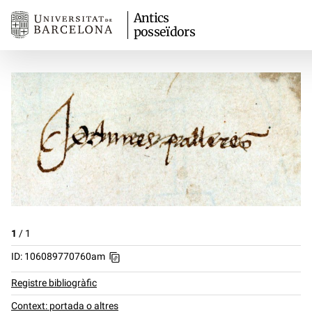
Antics
posseïdors
1
/
1
ID: 106089770760am
Registre bibliogràfic
Context: portada o altres