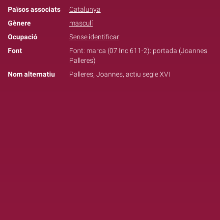
Països associats
Catalunya
Gènere
masculí
Ocupació
Sense identificar
Font
Font: marca (07 Inc 611-2): portada (Joannes
Palleres)
Nom alternatiu
Palleres, Joannes, actiu segle XVI