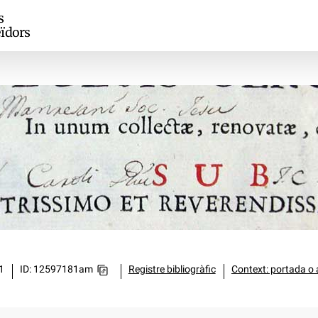
s
ïdors
1
ID: 12597181am
Registre bibliogràfic
Context: portada o 