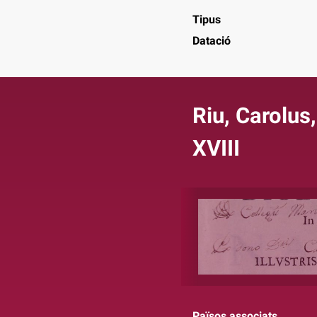
Tipus
Datació
Riu, Carolus,
XVIII
Països associats