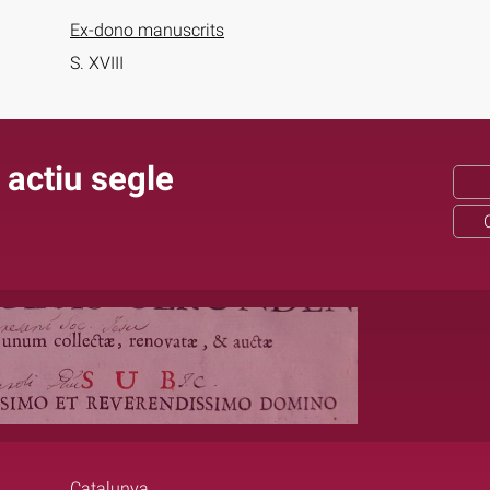
Ex-dono manuscrits
S. XVIII
 actiu segle
Catalunya