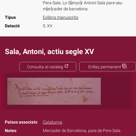
Pera Sala. Lo S[enyo]r Antoni Sala pare seu
m[er]cader de barcelona
Tipus
Exlibris manuscrits
Datació
S. XV
Sala, Antoni, actiu segle XV
Consulta al catàleg
Enllaç permanent
Països associats
Catalunya
Notes
Mercader de Barcelona, pare de Pere Sala