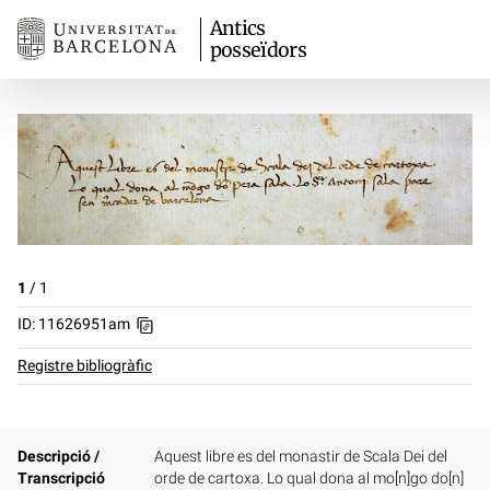
Antics
posseïdors
1
/
1
ID: 11626951am
Registre bibliogràfic
Descripció /
Aquest libre es del monastir de Scala Dei del
Transcripció
orde de cartoxa. Lo qual dona al mo[n]go do[n]