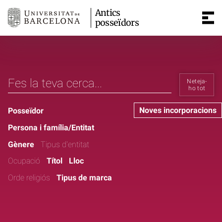
Antics
posseïdors
Neteja-
ho tot
Noves incorporacions
Posseïdor
Persona i família/Entitat
Gènere
Tipus d'entitat
Ocupació
Títol
Lloc
Orde religiós
Tipus de marca