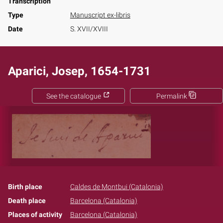
Transcription
Type
Manuscript ex-libris
Date
S. XVII/XVIII
Aparici, Josep, 1654-1731
See the catalogue
Permalink
Birth place
Caldes de Montbui (Catalonia)
Death place
Barcelona (Catalonia)
Places of activity
Barcelona (Catalonia)