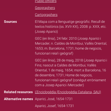
Public officers
Geographers
Cartographers
Sources
El Mapa com a llenguatge geogràfic. Recull de
textos històrics (ss. XVII-XX), 2008: p. XXX, etc.
(Josep Aparici)
GEC (en línia), 24 febr. 2010 (Josep Aparici i
Mercader; n. Caldes de Montbui, Vallès Oriental,
1653; m. Barcelona, 1731; home de negocis,
funcionari reial i geògraf)
GEC (en línia), 28 de maig, 2018 (Josep Aparici i
Fins; nascut a Caldes de Montbui, Vallès
Oriental, 1 de maig, 1654; mort a Barcelona, 16
de desembre, 1731; Home de negocis,
funcionari reial i geògraf (conègut erròniament
com a Josep Aparici i Mercader)
Related resources
L'Enciclopèdia (Enciclopèdia Catalana, SAU)
Alternative names
Aparici, José, 1654-1731
Aparici, Josef, 1654-1731