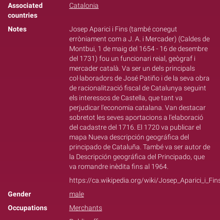
Associated
Catalonia
countries
Notes
Josep Aparici i Fins (també conegut
erròniament com a J. A. i Mercader) (Caldes de
Montbui, 1 de maig del 1654 - 16 de desembre
del 1731) fou un funcionari reial, geògraf i
mercader català. Va ser un dels principals
col·laboradors de José Patiño i de la seva obra
de racionalització fiscal de Catalunya seguint
els interessos de Castella, que tant va
perjudicar l'economia catalana. Van destacar
sobretot les seves aportacions a l'elaboració
del cadastre del 1716. El 1720 va publicar el
mapa Nueva descripción geográfica del
principado de Cataluña. També va ser autor de
la Descripción geográfica del Principado, que
va romandre inèdita fins al 1964.
https://ca.wikipedia.org/wiki/Josep_Aparici_i_Fin
Gender
male
Occupations
Merchants