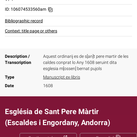
ID: 106074533560am
Bibliographic record
Context: title page or others
Description /
Aquest ordinarij es de s[an]t pere martir de les
Transcription
caldes conprat lo Any 1608 seruint dita
esglesia m[ossen] bernat pujols
Type
Manuscript ex-libris
Date
1608
Església de Sant Pere Màrtir
(Escaldes i Engordany, Andorra)