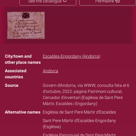
See the catalogue
Permalink
City/town and
Escaldes-Engordany (Andorra)
other place names
Associated
Andorra
countries
Source
Govern d'Andorra, via WWW, consulta feta el 6
d'octubre, 2022: pàgina Patrimoni cultural,
Cercador d'inventari (Església de Sant Pere
Màrtir, Escaldes i Engordany)
Alternative names
Església de Sant Pere Màrtir d'Escaldes
Sant Pere Màrtir d'Escaldes-Engordany
(Església)
Església Parroquial de Sant Pere Màrtir