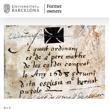
Former
owners
1
/
1