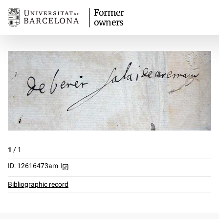
Former
owners
1
/
1
ID: 12616473am
Bibliographic record