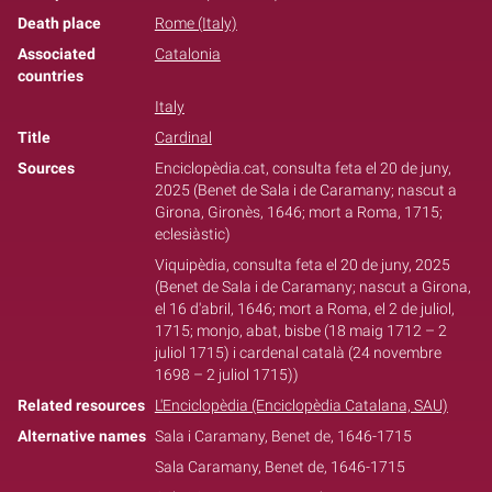
Death place
Rome (Italy)
Associated
Catalonia
countries
Italy
Title
Cardinal
Sources
Enciclopèdia.cat, consulta feta el 20 de juny,
2025 (Benet de Sala i de Caramany; nascut a
Girona, Gironès, 1646; mort a Roma, 1715;
eclesiàstic)
Viquipèdia, consulta feta el 20 de juny, 2025
(Benet de Sala i de Caramany; nascut a Girona,
el 16 d'abril, 1646; mort a Roma, el 2 de juliol,
1715; monjo, abat, bisbe (18 maig 1712 – 2
juliol 1715) i cardenal català (24 novembre
1698 – 2 juliol 1715))
Related resources
L'Enciclopèdia (Enciclopèdia Catalana, SAU)
Alternative names
Sala i Caramany, Benet de, 1646-1715
Sala Caramany, Benet de, 1646-1715