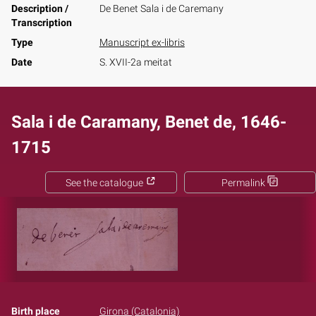
Description /
De Benet Sala i de Caremany
Transcription
Type
Manuscript ex-libris
Date
S. XVII-2a meitat
Sala i de Caramany, Benet de, 1646-
1715
See the catalogue
Permalink
Birth place
Girona (Catalonia)