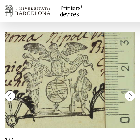
Printers'
devices
3
/
4