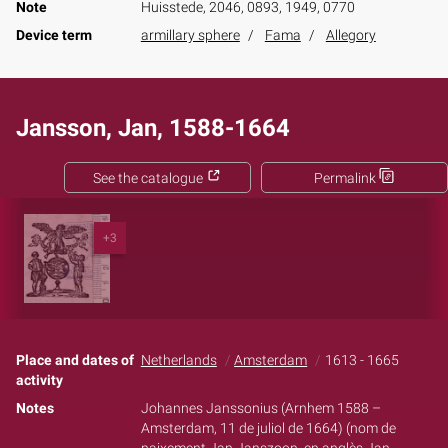
Note
Huisstede, 2046, 0893, 1949, 0770
Device term
armillary sphere
Fama
Allegory
Jansson, Jan, 1588-1664
See the catalogue
Permalink
+3
Place and dates of
Netherlands
Amsterdam
1613 - 1665
activity
Notes
Johannes Janssonius (Arnhem 1588 –
Amsterdam, 11 de juliol de 1664) (nom de