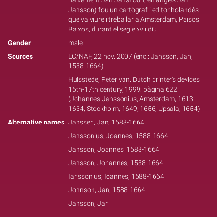
naixement Jan Janszoon, en anglès Jan
Jansson) fou un cartògraf i editor holandès
que va viure i treballar a Amsterdam, Països
Baixos, durant el segle xvii dC.
Gender
male
Sources
LC/NAF, 22 nov. 2007 (enc.: Jansson, Jan,
1588-1664)
Huisstede, Peter van. Dutch printer's devices
15th-17th century, 1999: pàgina 622
(Johannes Janssonius; Amsterdam, 1613-
1664; Stockholm, 1649, 1656; Upsala, 1654)
Alternative names
Janssen, Jan, 1588-1664
Janssonius, Joannes, 1588-1664
Jansson, Joannes, 1588-1664
Jansson, Johannes, 1588-1664
Ianssonius, Ioannes, 1588-1664
Johnson, Jan, 1588-1664
Jansson, Jan