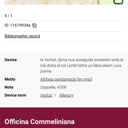
1
/
1
ID: 11619934a
Bibliographic record
Device
la Veritat, dona nua asseguda sostenint amb la
mà dreta el sol i amb l'altra un llibre obert i una
palma
Motto
Alītheia pandamatōr [en grec]
Note
Zappella, 4358
Device term
Veritat
Allegory
Officina Commeliniana