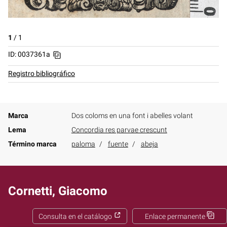
1
/
1
ID: 0037361a
Registro bibliográfico
Marca
Dos coloms en una font i abelles volant
Lema
Concordia res parvae crescunt
Término marca
paloma
fuente
abeja
Cornetti, Giacomo
Consulta en el catálogo
Enlace permanente