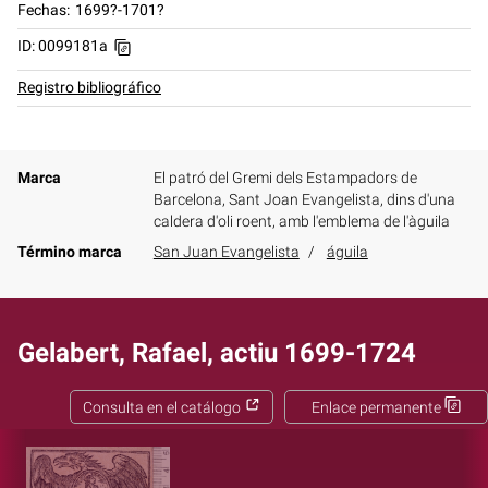
Fechas
1699?-1701?
ID: 0099181a
Registro bibliográfico
Marca
El patró del Gremi dels Estampadors de
Barcelona, Sant Joan Evangelista, dins d'una
caldera d'oli roent, amb l'emblema de l'àguila
Término marca
San Juan Evangelista
águila
Gelabert, Rafael, actiu 1699-1724
Consulta en el catálogo
Enlace permanente