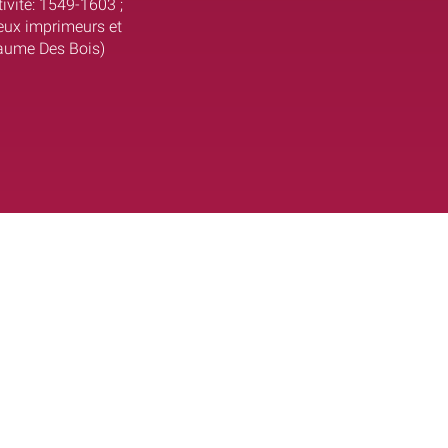
ivité: 1549-1603 ;
reux imprimeurs et
laume Des Bois)