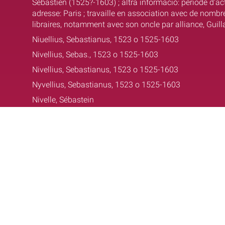
Sébastien (1525?-1603) ; altra informació: période d'act
adresse: Paris ; travaille en association avec de nomb
libraires, notamment avec son oncle par alliance, Guil
Niuellius, Sebastianus, 1523 o 1525-1603
Nivellius, Sebas., 1523 o 1525-1603
Nivellius, Sebastianus, 1523 o 1525-1603
Nyvellius, Sebastianus, 1523 o 1525-1603
Nivelle, Sébastein
bib.fonsantic@ub.edu