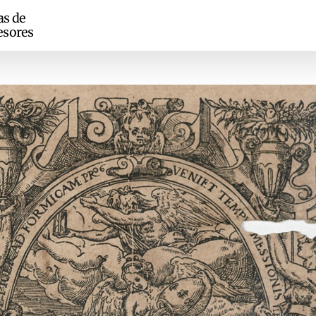
as de
esores