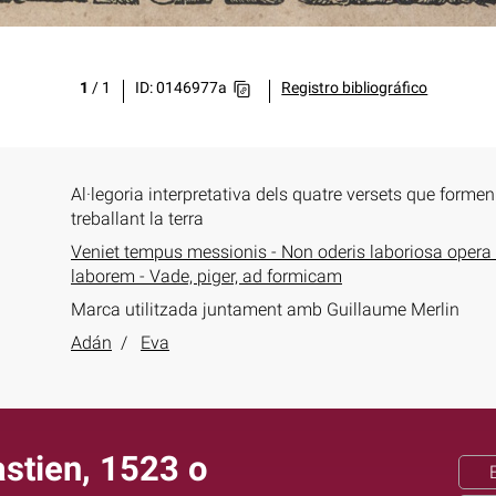
1
/
1
ID: 0146977a
Registro bibliográfico
Al·legoria interpretativa dels quatre versets que forme
treballant la terra
Veniet tempus messionis - Non oderis laboriosa opera
laborem - Vade, piger, ad formicam
Marca utilitzada juntament amb Guillaume Merlin
Adán
Eva
astien, 1523 o