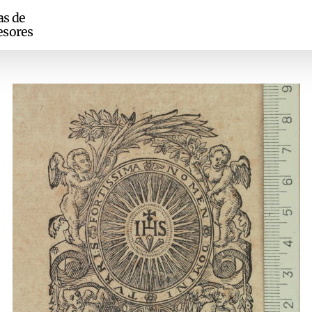
as de
esores