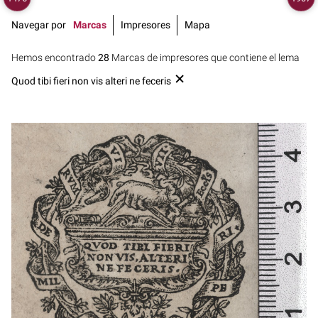
Navegar por
Marcas
Impresores
Mapa
Hemos encontrado
28
Marcas de impresores que contiene el lema
Quod tibi fieri non vis alteri ne feceris