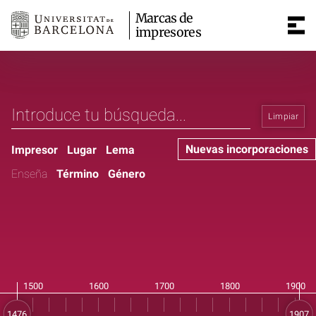
Marcas de
impresores
Limpiar
Nuevas incorporaciones
Impresor
Lugar
Lema
Enseña
Término
Género