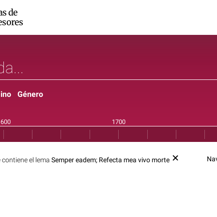
as de
esores
ino
Género
Na
 contiene el lema
Semper eadem; Refecta mea vivo morte