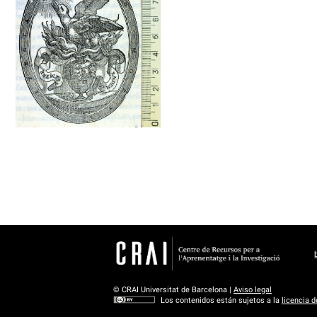
1536 - 1578
Venecia (Italia)
© CRAI Universitat de Barcelona |
Aviso legal
Los contenidos están sujetos a la
licencia 