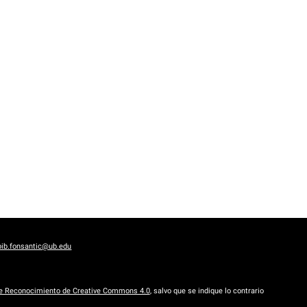
bib.fonsantic@ub.edu
de Reconocimiento de Creative Commons 4.0
, salvo que se indique lo contrario