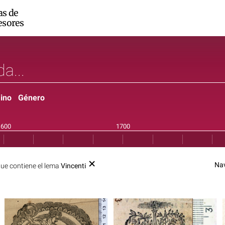
as de
esores
ino
Género
Na
ue contiene el lema
Vincenti