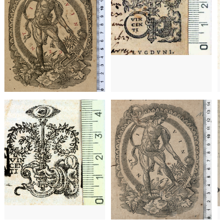
1536 - 1568
Lyon (Francia)
1536 - 1568
Lyon (Francia)
t1544
Toulouse (Francia)
t1544
Toulouse (Francia)
155
1571 - 1626
Lyon (Francia)
1571 - 1626
Lyon (Francia)