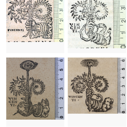
1536 - 1568
Lyon (Francia)
1536 - 1568
Lyon (Francia)
t1544
Toulouse (Francia)
t1544
Toulouse (Francia)
1535 - 1550
Lyon (Francia)
1535 - 1550
Lyon (Francia)