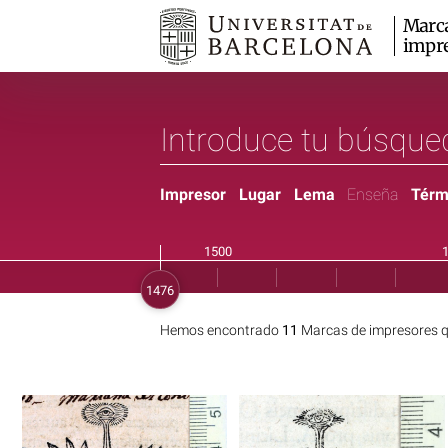
Marc
impr
Impresor
Lugar
Lema
Enseña
Térm
Hemos encontrado
11
Marcas de impresores q