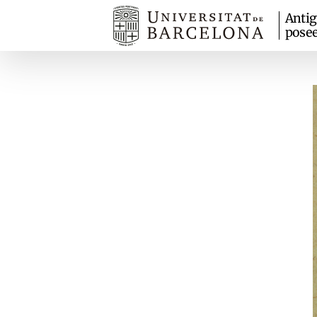
Anti
pose