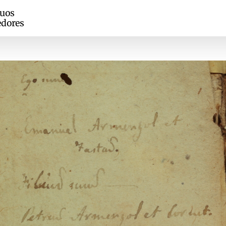
guos
edores