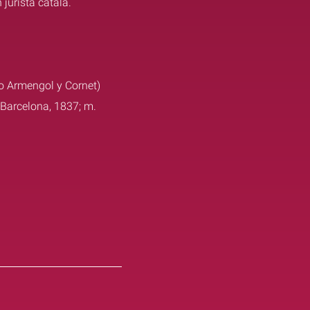
jurista català.
ro Armengol y Cornet)
. Barcelona, 1837; m.