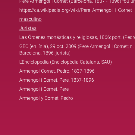
Pere Armengol i Cornet (Barcelona, 1837 - 1896) fou un 
https://ca.wikipedia.org/wiki/Pere_Armengol_i_Cornet
masculino
Juristas
Las Órdenes monásticas y religiosas, 1866: port. (Ped
GEC (en línia), 29 oct. 2009 (Pere Armengol i Cornet; n
Barcelona, 1896; jurista)
L'Enciclopèdia (Enciclopèdia Catalana, SAU)
Armengol Cornet, Pedro, 1837-1896
Armengol i Cornet, Pere, 1837-1896
Armengol i Cornet, Pere
Armengol y Cornet, Pedro