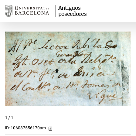
Antiguos
poseedores
1
/
1
ID: 106087556170am