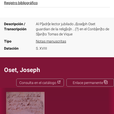
Registro bibliográfico
Descripción /
Al P[adr]e lector jubilado J[ose]ph Oset
Transcripción
guardian de la relig[io]n ...(?) en el Conb[en]to de
S[an]to Tomas de Vique
Tipo
Notas manuscritas
Datación
S. XVIII
Oset, Joseph
Consulta en el catálogo
Enlace permanente