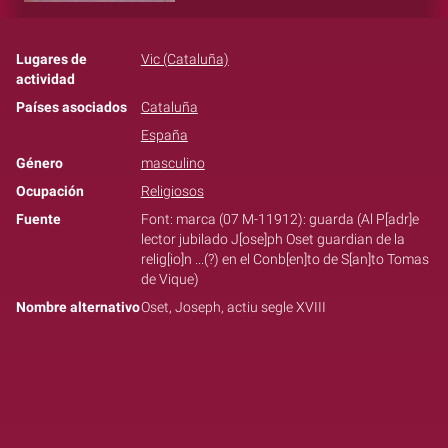
Lugares de
Vic (Cataluña)
actividad
Países asociados
Cataluña
España
Género
masculino
Ocupación
Religiosos
Fuente
Font: marca (07 M-11912): guarda (Al P[adr]e
lector jubilado J[ose]ph Oset guardian de la
relig[io]n ...(?) en el Conb[en]to de S[an]to Tomas
de Vique)
Nombre alternativo
Oset, Joseph, actiu segle XVIII