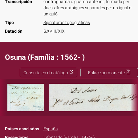
Transcripción
contraguarda o guarda anterior, formada per
dues xifres aràbigues separades per un igual o
un guió
Tipo
Signaturas topográficas
Datación
S.XVIII/XIX
Osuna (Família : 1562- )
Consulta en el catálogo
Enlace permanente
Países asociados
España
Poseedores
Infantado (Família : 1475- )