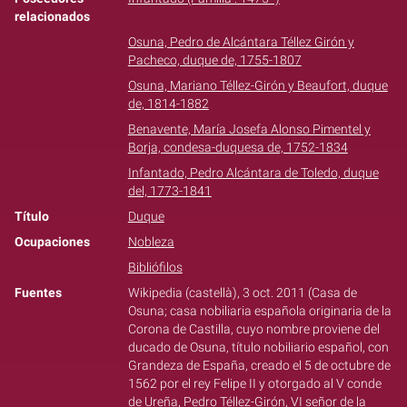
relacionados
Osuna, Pedro de Alcántara Téllez Girón y
Pacheco, duque de, 1755-1807
Osuna, Mariano Téllez-Girón y Beaufort, duque
de, 1814-1882
Benavente, María Josefa Alonso Pimentel y
Borja, condesa-duquesa de, 1752-1834
Infantado, Pedro Alcántara de Toledo, duque
del, 1773-1841
Título
Duque
Ocupaciones
Nobleza
Bibliófilos
Fuentes
Wikipedia (castellà), 3 oct. 2011 (Casa de
Osuna; casa nobiliaria española originaria de la
Corona de Castilla, cuyo nombre proviene del
ducado de Osuna, título nobiliario español, con
Grandeza de España, creado el 5 de octubre de
1562 por el rey Felipe II y otorgado al V conde
de Ureña, Pedro Téllez-Girón, VI señor de la