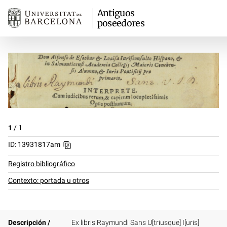
Antiguos
poseedores
1
/
1
ID: 13931817am
Registro bibliográfico
Contexto: portada u otros
Descripción /
Ex libris Raymundi Sans U[triusque] I[uris]