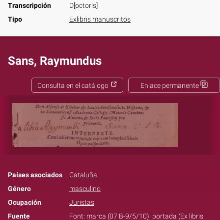
Transcripción
D[octoris]
Tipo
Exlibris manuscritos
Sans, Raymundus
Consulta en el catálogo
Enlace permanente
Países asociados
Cataluña
Género
masculino
Ocupación
Juristas
Fuente
Font: marca (07 B-9/5/10): portada (Ex libris