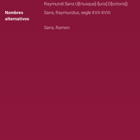
Raymundi Sans U[triusque] I[uris] D[octoris])
Nombres
Sans, Raymundus, segle XVII-XVIII
alternativos
Sans, Ramon