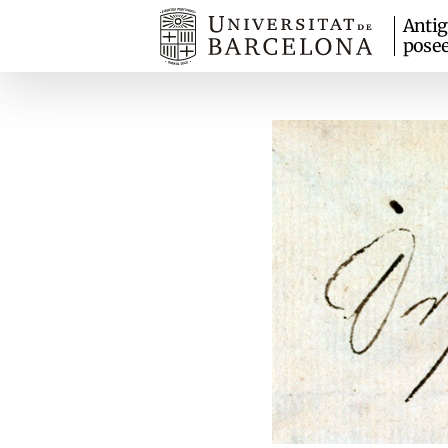
Anti
pose