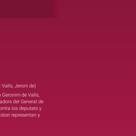
 Valls, Jeroni de)
n Geronim de Valls,
tadors del General de
ontra los deputats y
istori representan y