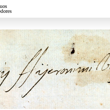
guos
edores