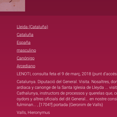
Lleida (Cataluña)
Cataluña
España
masculino
Canónigo
Arcediano
LENOTI, consulta feta el 9 de març, 2018 (punt d'accés:
Catalunya. Diputació del General. Visita. Nosaltres, do
ardiaca y canonge de la Santa Iglesia de Lleyda ... visi
Cathalunya, instructors de processos y querelas que, c
oydors y altres oficials del dit General... en nostre cons
fulminan... , [1704?] portada (Geronim de Valls)
Valls, Hieronymus