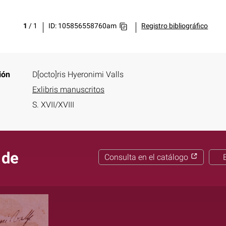
1
/
1
ID: 105856558760am
Registro bibliográfico
ión
D[octo]ris Hyeronimi Valls
Exlibris manuscritos
S. XVII/XVIII
 de
Consulta en el catálogo