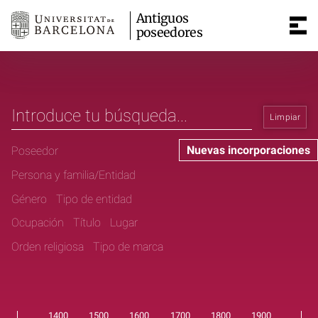
Antiguos
poseedores
Limpiar
Nuevas incorporaciones
Poseedor
Persona y familia/Entidad
Género
Tipo de entidad
Ocupación
Título
Lugar
Orden religiosa
Tipo de marca