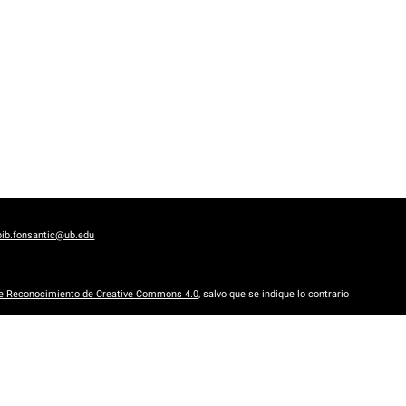
bib.fonsantic@ub.edu
de Reconocimiento de Creative Commons 4.0
, salvo que se indique lo contrario