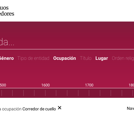
guos
edores
Género
Tipo de entidad
Ocupación
Título
Lugar
Orden reli
Nav
a ocupación
Corredor de cuello