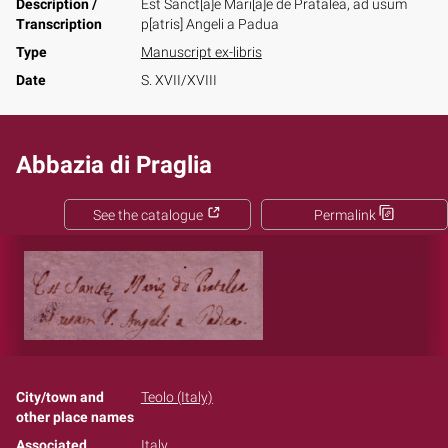
Description /
Est Sanct[a]e Mari[a]e de Pratalea, ad usum
Transcription
p[atris] Angeli a Padua
Type
Manuscript ex-libris
Date
S. XVII/XVIII
Abbazia di Praglia
See the catalogue
Permalink
City/town and
Teolo (Italy)
other place names
Associated
Italy