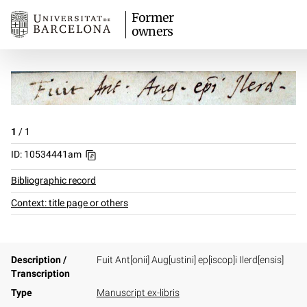
Former
owners
1
/
1
ID: 10534441am
Bibliographic record
Context: title page or others
Description /
Fuit Ant[onii] Aug[ustini] ep[iscop]i Ilerd[ensis]
Transcription
Type
Manuscript ex-libris