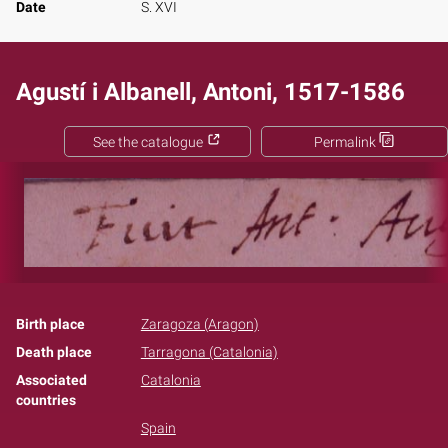
Date
S. XVI
Agustí i Albanell, Antoni, 1517-1586
See the catalogue
Permalink
Birth place
Zaragoza (Aragon)
Death place
Tarragona (Catalonia)
Associated
Catalonia
countries
Spain