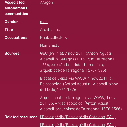
Associated
Aragon
autonomous
communities
Gender
male
Title
Archbishop
Occupations
Book collectors
Humanists
Sources
GEC (en línia), 7 nov. 2011 (Antoni Agustí i
Albanell; n. Saragossa, 1517; m. Tarragona,
1586; eclesiàstic, jurista i humanista,
arquebisbe de Tarragona, 1576-1586)
Bisbat de Lleida, via WWW, 4 nov. 2011: p.
Episcopologi (Antoni Agustín i Albanell; bisbe
de Lleida, 1561-1576)
Arquebisbat de Tarragona, via WWW, 4 nov.
2011: p. Arxiepiscopologi (Antoni Agustí i
Albanell; arquebisbe de Tarragona, 1576-1586)
Related resources
L'Enciclopèdia (Enciclopèdia Catalana, SAU)
L'Enciclopèdia (Enciclopèdia Catalana, SAU)